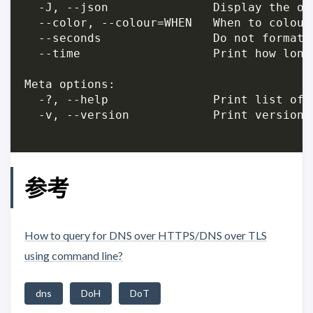
  -J, --json               Display the out
  --color, --colour=WHEN   When to colour
  --seconds                Do not format 
  --time                   Print how long
Meta options:

  -?, --help               Print list of 
  -v, --version            Print version i
参考
How to query for DNS over HTTPS/DNS over TLS
using command line?
dns
DoH
DoT