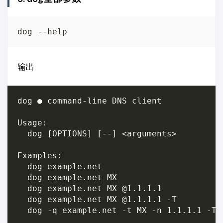
输出
dog ● command-line DNS client

Usage:

  dog [OPTIONS] [--] <arguments>

Examples:

  dog example.net                        
  dog example.net MX                     
  dog example.net MX @1.1.1.1            
  dog example.net MX @1.1.1.1 -T         
  dog -q example.net -t MX -n 1.1.1.1 -T 