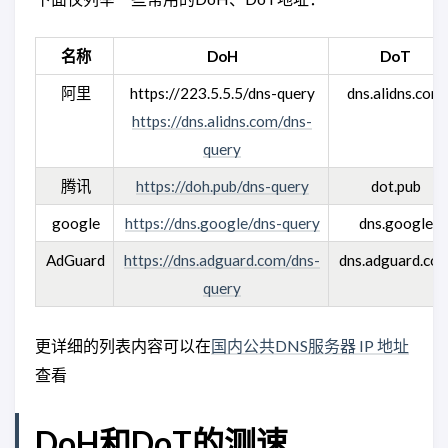
名称
DoH
DoT
阿里
https://223.5.5.5/dns-query
dns.alidns.com
https://dns.alidns.com/dns-
query
腾讯
https://doh.pub/dns-query
dot.pub
google
https://dns.google/dns-query
dns.google
AdGuard
https://dns.adguard.com/dns-
dns.adguard.co
query
更详细的列表内容可以在
国内公共DNS服务器 IP 地址
查看
DoH和DoT的测速