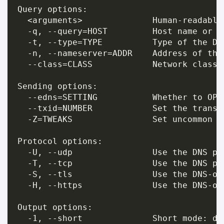
Query options:

  <arguments>              Human-readable
  -q, --query=HOST         Host name or IP
  -t, --type=TYPE          Type of the DN
  -n, --nameserver=ADDR    Address of the
  --class=CLASS            Network class 
Sending options:

  --edns=SETTING           Whether to OPT
  --txid=NUMBER            Set the transa
  -Z=TWEAKS                Set uncommon p
Protocol options:

  -U, --udp                Use the DNS pro
  -T, --tcp                Use the DNS pro
  -S, --tls                Use the DNS-ove
  -H, --https              Use the DNS-ove
Output options:

  -1, --short              Short mode: di