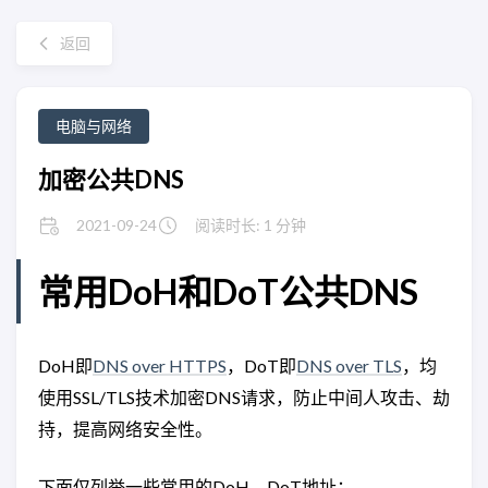
返回
电脑与网络
加密公共DNS
2021-09-24
阅读时长: 1 分钟
常用DoH和DoT公共DNS
DoH即
DNS over HTTPS
，DoT即
DNS over TLS
，均
使用SSL/TLS技术加密DNS请求，防止中间人攻击、劫
持，提高网络安全性。
下面仅列举一些常用的DoH、DoT地址：